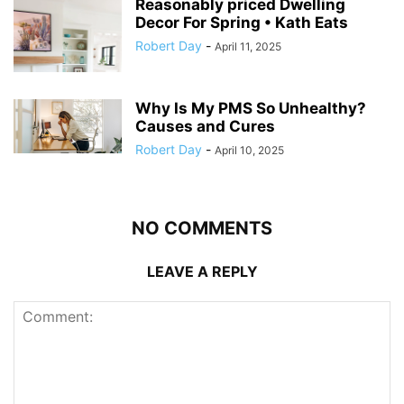
Reasonably priced Dwelling
Decor For Spring • Kath Eats
Robert Day
-
April 11, 2025
Why Is My PMS So Unhealthy?
Causes and Cures
Robert Day
-
April 10, 2025
NO COMMENTS
LEAVE A REPLY